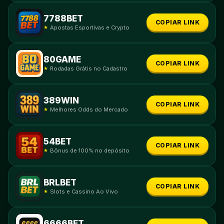
7788BET
COPIAR LINK
Apostas Esportivas e Crypto
80GAME
COPIAR LINK
Rodadas Grátis no Cadastro
389WIN
COPIAR LINK
Melhores Odds do Mercado
54BET
COPIAR LINK
Bônus de 100% no depósito
BRLBET
COPIAR LINK
Slots e Cassino Ao Vivo
6666BET