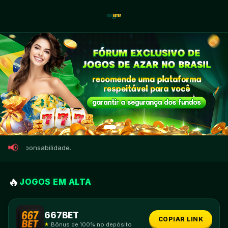
📢
dade.
🔥
JOGOS EM ALTA
667BET
COPIAR LINK
Bônus de 100% no depósito