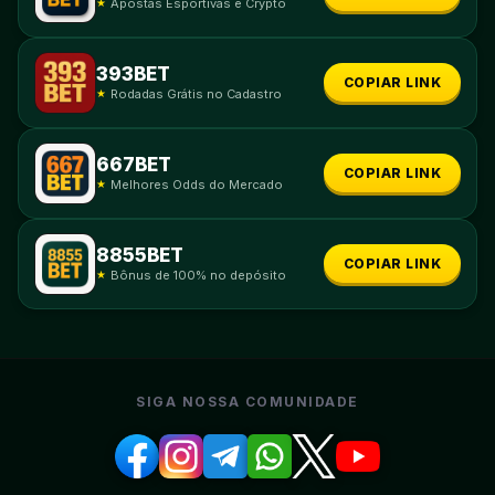
Apostas Esportivas e Crypto
393BET
COPIAR LINK
Rodadas Grátis no Cadastro
667BET
COPIAR LINK
Melhores Odds do Mercado
8855BET
COPIAR LINK
Bônus de 100% no depósito
SIGA NOSSA COMUNIDADE