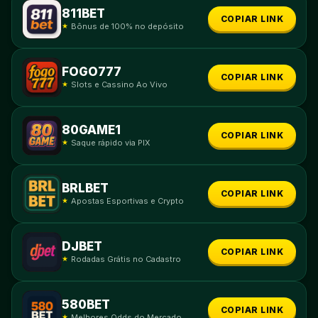
811BET
COPIAR LINK
Bônus de 100% no depósito
FOGO777
COPIAR LINK
Slots e Cassino Ao Vivo
80GAME1
COPIAR LINK
Saque rápido via PIX
BRLBET
COPIAR LINK
Apostas Esportivas e Crypto
DJBET
COPIAR LINK
Rodadas Grátis no Cadastro
580BET
COPIAR LINK
Melhores Odds do Mercado