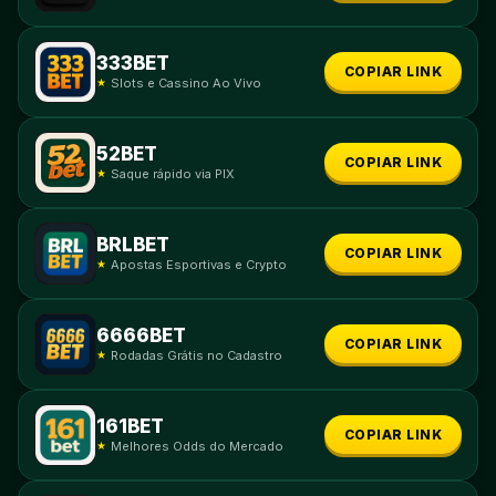
333BET
COPIAR LINK
Slots e Cassino Ao Vivo
52BET
COPIAR LINK
Saque rápido via PIX
BRLBET
COPIAR LINK
Apostas Esportivas e Crypto
6666BET
COPIAR LINK
Rodadas Grátis no Cadastro
161BET
COPIAR LINK
Melhores Odds do Mercado