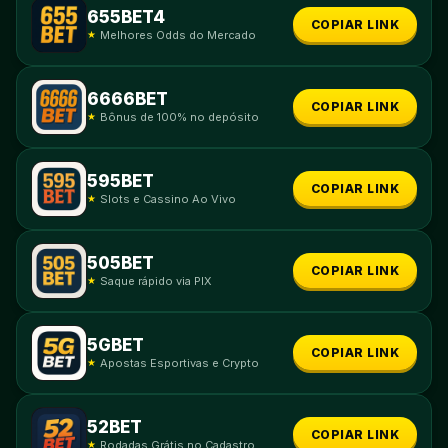
655BET4
COPIAR LINK
Melhores Odds do Mercado
6666BET
COPIAR LINK
Bônus de 100% no depósito
595BET
COPIAR LINK
Slots e Cassino Ao Vivo
505BET
COPIAR LINK
Saque rápido via PIX
5GBET
COPIAR LINK
Apostas Esportivas e Crypto
52BET
COPIAR LINK
Rodadas Grátis no Cadastro