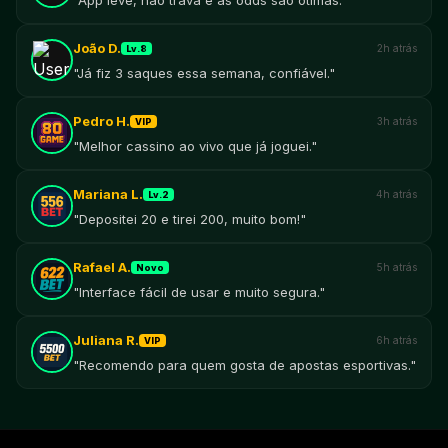
João D.
2h atrás
Lv.8
"Já fiz 3 saques essa semana, confiável."
Pedro H.
3h atrás
VIP
"Melhor cassino ao vivo que já joguei."
Mariana L.
4h atrás
Lv.2
"Depositei 20 e tirei 200, muito bom!"
Rafael A.
5h atrás
Novo
"Interface fácil de usar e muito segura."
Juliana R.
6h atrás
VIP
"Recomendo para quem gosta de apostas esportivas."